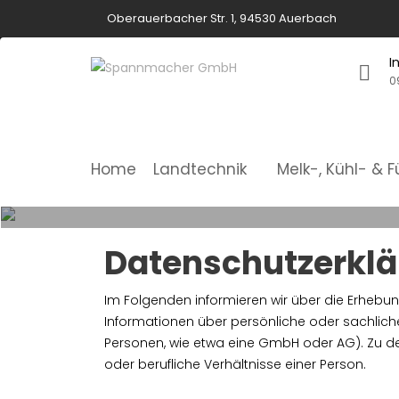
Skip
Oberauerbacher Str. 1, 94530 Auerbach
to
content
I
0
Home
Landtechnik
Melk-, Kühl- & 
Datenschutzerkl
Im Folgenden informieren wir über die Erheb
Informationen über persönliche oder sachliche V
Personen, wie etwa eine GmbH oder AG). Zu d
oder berufliche Verhältnisse einer Person.