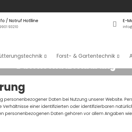
nfo / Notruf Hotlline
E-Ma
9901 93210
info
Fütterungstechnik
Forst- & Gartentechnik
Datenschutzerklärung
ärung
ung personenbezogener Daten bei Nutzung unserer Website. P
erhältnisse einer identifizierten oder identifizierbaren natürlic
en personenbezogenen Daten gehören vor allem Angaben wie de