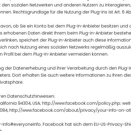
 mit den sozialen Netzwerken und anderen Nutzern zu interagier
nen. Rechtsgrundlage für die Nutzung der Plug-ins ist Art. 6 Abs. 1
von, ob Sie ein Konto bei dem Plug-in-Anbieter besitzen und d
 uns erhobenen Daten direkt Ihrem beim Plug-in-Anbieter beste
 verlinken, speichert der Plug-in-Anbieter auch diese Information
, sich nach Nutzung eines sozialen Netzwerks regelmäßig auszu
m Profil bei dem Plug-in-Anbieter vermeiden können.
g der Datenerhebung und ihrer Verarbeitung durch den Plug-in
ters. Dort erhalten Sie auch weitere Informationen zu Ihren d
rivatsphäre:
ren Datenschutzhinweisen:
o, California 94304, USA; http://www.facebook.com/policy.php; w
84, http://www.facebook.com/about/privacy/your-info-on-ot
info#everyoneinfo. Facebook hat sich dem EU-US-Privacy-Shie