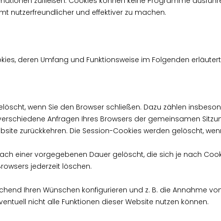
ormationen zufließen. Cookies können keine Programme ausführ
t nutzerfreundlicher und effektiver zu machen.
okies, deren Umfang und Funktionsweise im Folgenden erläuter
elöscht, wenn Sie den Browser schließen. Dazu zählen insbeson
h verschiedene Anfragen Ihres Browsers der gemeinsamen Sitzu
bsite zurückkehren. Die Session-Cookies werden gelöscht, wenn
nach einer vorgegebenen Dauer gelöscht, die sich je nach Cook
Browsers jederzeit löschen.
echend Ihren Wünschen konfigurieren und z. B. die Annahme vo
eventuell nicht alle Funktionen dieser Website nutzen können.