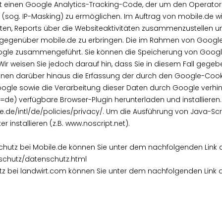
t einen Google Analytics-Tracking-Code, der um den Operator 
 (sog. IP-Masking) zu ermöglichen. Im Auftrag von mobile.de w
erten, Reports über die Websiteaktivitäten zusammenzustellen 
gegenüber mobile.de zu erbringen. Die im Rahmen von Google A
oogle zusammengeführt. Sie können die Speicherung von Goog
 Wir weisen Sie jedoch darauf hin, dass Sie in diesem Fall gegeb
nnen darüber hinaus die Erfassung der durch den Google-Cook
Google sowie die Verarbeitung dieser Daten durch Google verhi
de) verfügbare Browser-Plugin herunterladen und installiere
le.de/intl/de/policies/privacy/. Um die Ausführung von Java-S
 installieren (z.B. www.noscript.net).
hutz bei Mobile.de können Sie unter dem nachfolgenden Link 
schutz/datenschutz.html
z bei landwirt.com können Sie unter dem nachfolgenden Link 