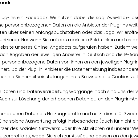
ebook
Plug-ins ein: Facebook. Wir nutzen dabei die sog. Zwei-Klick-Lös
ne personenbezogenen Daten an die Anbieter der Plug-ins weit
ten über seinen Anfangsbuchstaben oder das Logo. Wir eröffne
izieren. Nur wenn Sie auf das markierte Feld klicken und es dad
Website unseres Online-Angebots aufgerufen haben. Zudem wer
nach Angaben der jeweiligen Anbieter in Deutschland die IP-Ad
o personenbezogene Daten von Ihnen an den jeweiligen Plug-in-
hert. Da der Plug-in-Anbieter die Datenerhebung insbesondere
r die Sicherheitseinstellungen Ihres Browsers alle Cookies zu 
nen Daten und Datenverarbeitungsvorgänge, noch sind uns der 
. Auch zur Löschung der erhobenen Daten durch den Plug-in-Anb
ie erhobenen Daten als Nutzungsprofile und nutzt diese für Zw
ine solche Auswertung erfolgt insbesondere (auch für nicht ei
 des sozialen Netzwerks über Ihre Aktivitäten auf unserer Webs
utzerprofile zu, wobei Sie sich zur Ausübung dessen an den je