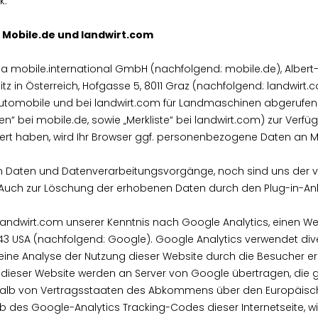
k.
: Mobile.de und landwirt.com
irma mobile.international GmbH (nachfolgend: mobile.de), Alber
z in Österreich, Hofgasse 5, 8011 Graz (nachfolgend: landwirt.c
Automobile und bei landwirt.com für Landmaschinen abgerufen
n“ bei mobile.de, sowie „Merkliste“ bei landwirt.com) zur Verfü
lliert haben, wird Ihr Browser ggf. personenbezogene Daten an 
nen Daten und Datenverarbeitungsvorgänge, noch sind uns der 
. Auch zur Löschung der erhobenen Daten durch den Plug-in-Anb
ndwirt.com unserer Kenntnis nach Google Analytics, einen We
 USA (nachfolgend: Google). Google Analytics verwendet divers
ine Analyse der Nutzung dieser Website durch die Besucher e
ieser Website werden an Server von Google übertragen, die gg
halb von Vertragsstaaten des Abkommens über den Europäisch
lb des Google-Analytics Tracking-Codes dieser Internetseite, w