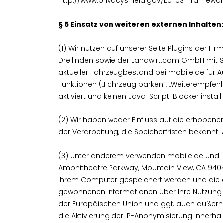
http://www.privacyshield.gov/EU-US-Framewor
§ 5 Einsatz von weiteren externen Inhalten
(1) Wir nutzen auf unserer Seite Plugins der F
Dreilinden sowie der Landwirt.com GmbH mit Sit
aktueller Fahrzeugbestand bei mobile.de für 
Funktionen („Fahrzeug parken“, „Weiterempfehle
aktiviert und keinen Java-Script-Blocker insta
(2) Wir haben weder Einfluss auf die erhobe
der Verarbeitung, die Speicherfristen bekannt
(3) Unter anderem verwenden mobile.de und la
Amphitheatre Parkway, Mountain View, CA 94043
Ihrem Computer gespeichert werden und die e
gewonnenen Informationen über Ihre Nutzung d
der Europäischen Union und ggf. auch außer
die Aktivierung der IP-Anonymisierung innerha