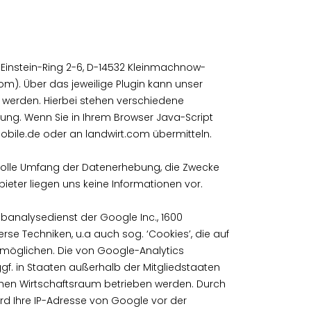
t-Einstein-Ring 2-6, D-14532 Kleinmachnow-
om). Über das jeweilige Plugin kann unser
 werden. Hierbei stehen verschiedene
gung. Wenn Sie in Ihrem Browser Java-Script
Mobile.de oder an landwirt.com übermitteln.
volle Umfang der Datenerhebung, die Zwecke
ieter liegen uns keine Informationen vor.
banalysedienst der Google Inc., 1600
e Techniken, u.a auch sog. ‘Cookies’, die auf
rmöglichen. Die von Google-Analytics
f. in Staaten außerhalb der Mitgliedstaaten
en Wirtschaftsraum betrieben werden. Durch
ird Ihre IP-Adresse von Google vor der